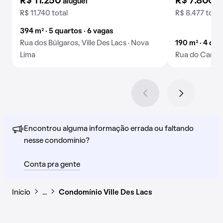
R$ 11.250
R$ 7.800
aluguel
a
R$ 11.740 total
R$ 8.477 total
394 m² · 5 quartos · 6 vagas
Rua dos Búlgaros, Ville Des Lacs · Nova
190 m² · 4 qua
Lima
Rua do Canadá,
Encontrou alguma informação errada ou faltando
nesse condomínio?
Conta pra gente
Início
…
Condomínio Ville Des Lacs