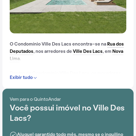
O Condomínio Ville Des Lacs encontra-se na
Rua dos
Deputados
, nos arredores de
Ville Des Lacs
, em
Nova
Lima
.
Dentro do Condomínio Ville Des Lacs, os moradores
Exibir tudo
podem desfrutar de portaria 24 horas e playground,
criando um ambiente ideal para uma vida de qualidade.
Vem para o QuintoAndar
Você possui imóvel no Ville Des
Lacs?
Aluguel garantido todo mês, mesmo se o inquilino