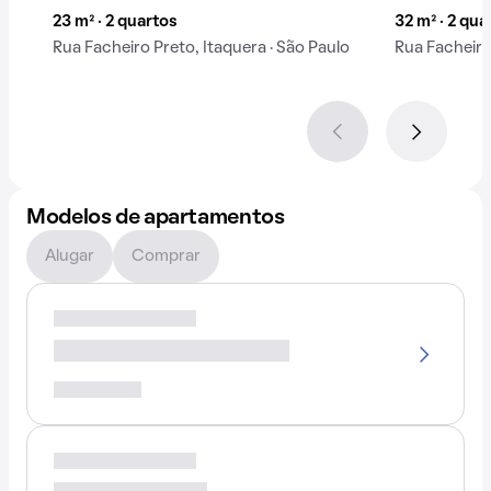
23 m² · 2 quartos
32 m² · 2 qua
Rua Facheiro Preto, Itaquera · São Paulo
Rua Facheiro
Modelos de apartamentos
Alugar
Comprar