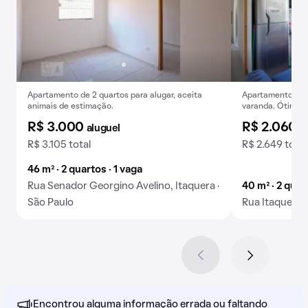
Apartamento de 2 quartos para alugar, aceita
Apartamento para
animais de estimação.
varanda. Ótimo a
R$ 3.000
R$ 2.060
aluguel
a
R$ 3.105 total
R$ 2.649 total
46 m² · 2 quartos · 1 vaga
Rua Senador Georgino Avelino, Itaquera ·
40 m² · 2 quar
São Paulo
Rua Itaquera, 
Encontrou alguma informação errada ou faltando