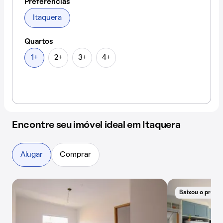
Preferências
Itaquera
Quartos
1+
2+
3+
4+
Encontre seu imóvel ideal em Itaquera
Alugar
Comprar
Baixou o preço