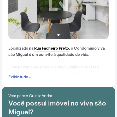
Localizado na
Rua Facheiro Preto
, o Condomínio viva
são Miguel é um convite à qualidade de vida.
Com portaria 24 horas, elevador, salão de festas e
playground, oferece opções de entretenimento para
Exibir tudo
todas as idades.
Além disso, a localização próximo a EMEF Padre José
Vem para o QuintoAndar
de Anchieta, Dr João Augusto Breves, Hospital
Você possui imóvel no viva são
Planalto,
Terminal E.T. Itaquera
e Pingo de gente está
prontamente acessível para os moradores do
Miguel?