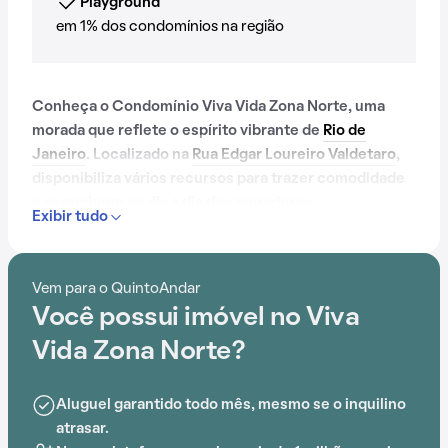
Playground
em 1% dos condomínios na região
Conheça o Condomínio Viva Vida Zona Norte, uma
morada que reflete o espírito vibrante de
Rio de
Janeiro
. Localizado na
Rua Edgar Loureiro Valdetaro
,
disponibiliza vários recursos para trazer comodidade
e aconchego ao dia a dia dos moradores.
Exibir tudo
Contando com portaria 24 horas, piscina, salão de
festas, playground, salão de jogos e brinquedoteca, o
Vem para o QuintoAndar
Condomínio Viva Vida Zona Norte é preparado para
Você possui imóvel no Viva
atender às necessidades dos moradores que buscam
lazer e conforto em um só lugar.
Vida Zona Norte?
A proximidade com Rio do Pires,
Estação Engenheiro
Aluguel garantido todo mês, mesmo se o inquilino
Rubens Paiva
,
Estação Pavuna
e Estação Acari
atrasar.
Fazenda Botafogo acrescenta praticidade e