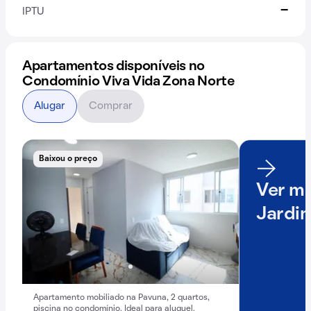
-
IPTU
Apartamentos disponíveis no
Condomínio Viva Vida Zona Norte
Alugar
Comprar
Baixou o preço
Ver ma
Jardi
Apartamento mobiliado na Pavuna, 2 quartos,
piscina no condomínio. Ideal para aluguel.