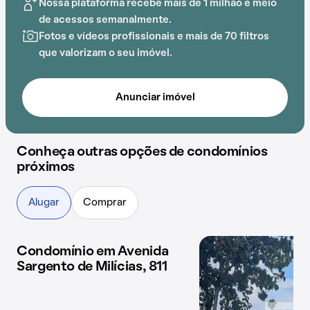
Nossa plataforma recebe mais de 1 milhão e meio
comodidade na rotina dos que residem no local.
de acessos semanalmente.
Fotos e vídeos profissionais e mais de 70 filtros
que valorizam o seu imóvel.
Anunciar imóvel
Conheça outras opções de condomínios
próximos
Alugar
Comprar
Condomínio em Avenida
1 imóvel disponível
Sargento de Milícias, 811