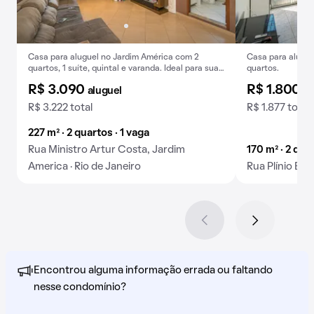
Casa para aluguel no Jardim América com 2
Casa para alugue
quartos, 1 suíte, quintal e varanda. Ideal para sua
quartos.
família.
R$ 3.090
R$ 1.800
aluguel
al
R$ 3.222 total
R$ 1.877 total
227 m² · 2 quartos · 1 vaga
Rua Ministro Artur Costa, Jardim
170 m² · 2 qua
America · Rio de Janeiro
Rua Plínio Barr
Encontrou alguma informação errada ou faltando
nesse condomínio?