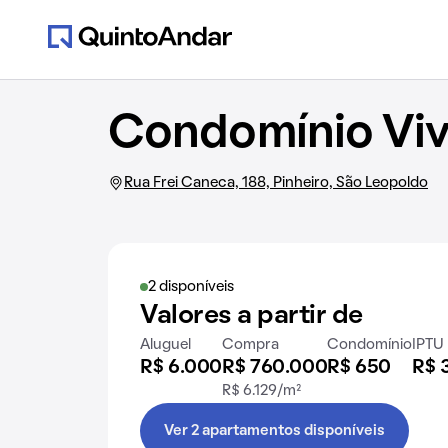
Condomínio Viv
Rua Frei Caneca, 188, Pinheiro, São Leopoldo
2 disponíveis
Valores a partir de
Aluguel
Compra
Condomínio
IPTU
R$ 6.000
R$ 760.000
R$ 650
R$ 
R$ 6.129/m²
Ver 2 apartamentos disponíveis