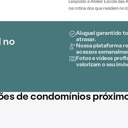
Leopoldo e Atelier Escola das
na rotina dos que residem no lo
Aluguel garantido t
atrasar.
l no
Nossa plataforma re
acessos semanalme
Fotos e vídeos profis
valorizam o seu imóv
ões de condomínios próxim