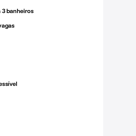
 3 banheiros
vagas
ssível