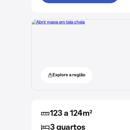
Explore a região
123 a 124m²
3 quartos