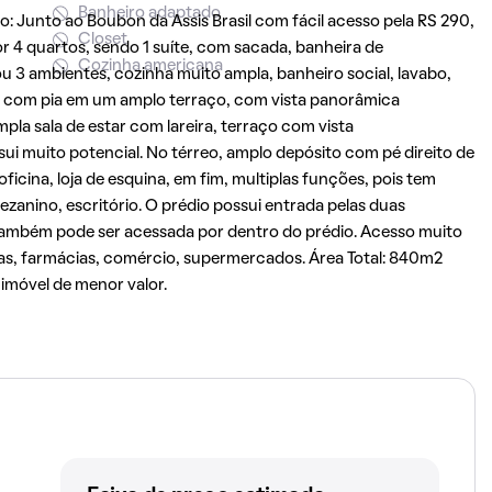
Banheiro adaptado
 Junto ao Boubon da Assis Brasil com fácil acesso pela RS 290,
Closet
or 4 quartos, sendo 1 suíte, com sacada, banheira de
Cozinha americana
ou 3 ambientes, cozinha muito ampla, banheiro social, lavabo,
a com pia em um amplo terraço, com vista panorâmica
pla sala de estar com lareira, terraço com vista
 muito potencial. No térreo, amplo depósito com pé direito de
cina, loja de esquina, em fim, multiplas funções, pois tem
ezanino, escritório. O prédio possui entrada pelas duas
ambém pode ser acessada por dentro do prédio. Acesso muito
olas, farmácias, comércio, supermercados. Área Total: 840m2
móvel de menor valor.