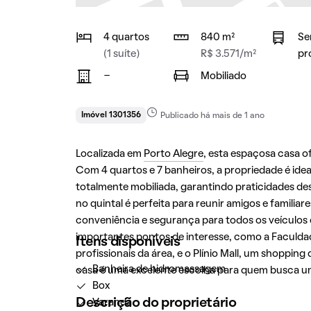
4 quartos
840 m²
Se
(1 suíte)
R$ 3.571/m²
pr
-
Mobiliado
Imóvel 1301356
Publicado há mais de 1 ano
Localizada em
Porto Alegre
, esta espaçosa casa 
Com 4 quartos e 7 banheiros, a propriedade é ide
totalmente mobiliada, garantindo praticidades des
no quintal é perfeita para reunir amigos e famili
conveniência e segurança para todos os veículos d
importantes pontos de interesse, como a Faculda
Itens disponíveis
profissionais da área, e o Plínio Mall, um shoppi
Banheira de hidromassagem
casa é uma excelente escolha para quem busca u
Box
Descrição do proprietário
Varanda