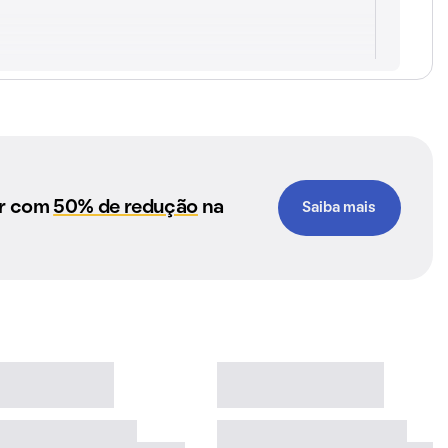
ar com
50% de redução
na
Saiba mais