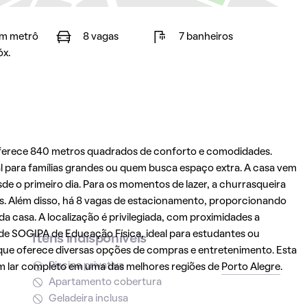
m metrô
8 vagas
7 banheiros
óx.
oferece 840 metros quadrados de conforto e comodidades.
al para famílias grandes ou quem busca espaço extra. A casa vem
de o primeiro dia. Para os momentos de lazer, a churrasqueira
ares. Além disso, há 8 vagas de estacionamento, proporcionando
a casa. A localização é privilegiada, com proximidades a
de SOGIPA de Educação Física, ideal para estudantes ou
Itens indisponíveis
ng que oferece diversas opções de compras e entretenimento. Esta
Piscina privativa
m lar completo em uma das melhores regiões de
Porto Alegre
.
Apartamento cobertura
Geladeira inclusa