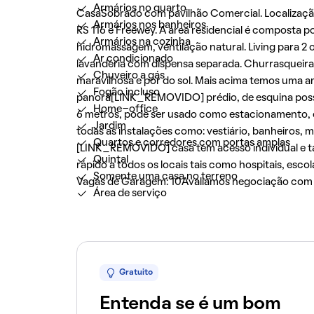
Armários no quarto
CasaSobrado com pavilhão Comercial. Localização:
Armários nos banheiros
RS 116 e Freewey. A área residencial é composta p
Armários na cozinha
hidromassagem, ventilação natural. Living para 2 
Ar condicionado
lavanderia com dispensa separada. Churrasqueir
Chuveiro a gás
maravilhosa e por do sol. Mais acima temos uma am
Fogão incluso
panorâ[LINK_REMOVIDO] prédio, de esquina possui
Home-office
6 metros, pode ser usado como estacionamento, ofi
Jardim
todas as instalações como: vestiário, banheiros, m
Quartos e corredores com portas amplas
[LINK_REMOVIDO] casa tem acesso individual e t
Quintal
rápido a todos os locais tais como hospitais, esc
Somente uma casa no terreno
Vagas de Garagem: 10Avaliamos negociação com i
Área de serviço
Gratuito
Entenda se é um bom