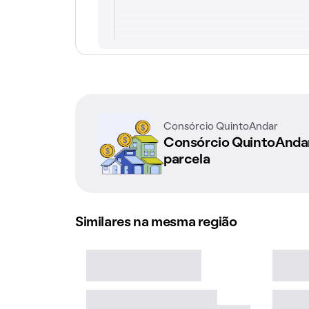
Consórcio QuintoAndar
Consórcio QuintoAnd
parcela
Similares na mesma região