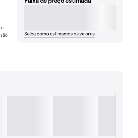
Faixa de preço estimada
 o
Saiba como estimamos os valores
isão