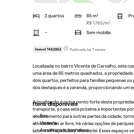
2 quartos
85 m²
Pr
R$ 1.765/m²
-
Sem mobília
Imóvel 1462862
Publicado há 7 meses
Localizada no bairro
Vicente de Carvalho
, esta c
uma área de 85 metros quadrados, a propriedade 
dois quartos, perfeitos para famílias pequenas ou
dos destaques é a varanda, proporcionando um es
A localização é outro ponto forte desta propried
Itens disponíveis
transporte, a casa está próxima a importantes pont
Box
deslocamento para outras partes da cidade, tornan
Varanda
atividades ao ar livre, há várias opções de parque
Armários nos banheiros
Lobo e a Praça Rubey Wanderlei. Esses espaços ve