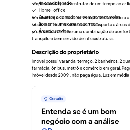
Ar condicionado
simplesmente para desfrutar de um tempo ao ar li
Home-office
Quartos e corredores com portas amplas
Em resumo, esta casa em
Vicente de Carvalho
é u
Somente uma casa no terreno
localizado, com fácil acesso a transporte e áreas d
Área de serviço
propriedade oferece uma combinação de conforto
tranquilo e bem servido de infraestrutura.
Descrição do proprietário
Imóvel possui varanda, terraço, 2 banheiros, 2 qu
farmácia, ônibus, metrô e comércio em geral. Pag
imóvel desde 2009 , não paga água, Luz em médi
Gratuito
Entenda se é um bom
negócio com a análise