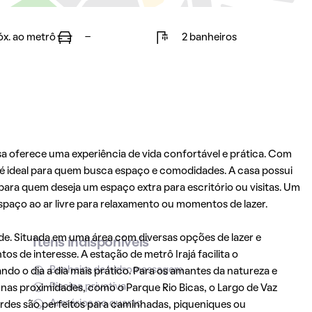
óx. ao metrô
-
2 banheiros
asa oferece uma experiência de vida confortável e prática. Com
é ideal para quem busca espaço e comodidades. A casa possui
 para quem deseja um espaço extra para escritório ou visitas. Um
paço ao ar livre para relaxamento ou momentos de lazer.
ade. Situada em uma área com diversas opções de lazer e
Itens indisponíveis
os de interesse. A estação de metrô Irajá facilita o
Banheira de hidromassagem
do o dia a dia mais prático. Para os amantes da natureza e
Piscina privativa
s nas proximidades, como o Parque Rio Bicas, o Largo de Vaz
Armários no quarto
rdes são perfeitos para caminhadas, piqueniques ou