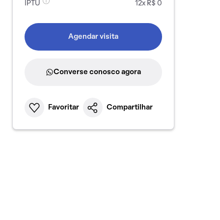
IPTU
12x R$ 0
Agendar visita
Converse conosco agora
Favoritar
Compartilhar