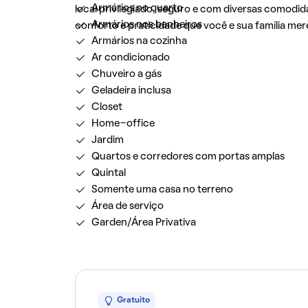
Armários no quarto
local privilegiado, seguro e com diversas comodi
Armários nos banheiros
conforto e praticidade que você e sua família me
Armários na cozinha
Ar condicionado
Chuveiro a gás
Geladeira inclusa
Closet
Home-office
Jardim
Quartos e corredores com portas amplas
Quintal
Somente uma casa no terreno
Área de serviço
Garden/Área Privativa
Gratuito