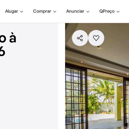
Alugar
Comprar
Anunciar
QPreço
o à
6