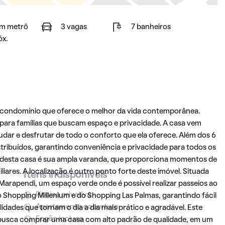
m metrô
3 vagas
7 banheiros
óx.
m condomínio que oferece o melhor da vida contemporânea.
 para famílias que buscam espaço e privacidade. A casa vem
ar e desfrutar de todo o conforto que ela oferece. Além dos 6
stribuídos, garantindo conveniência e privacidade para todos os
s desta casa é sua ampla varanda, que proporciona momentos de
iares. A localização é outro ponto forte deste imóvel. Situada
Itens indisponíveis
Marapendi, um espaço verde onde é possível realizar passeios ao
Piscina privativa
 do Shopping Millenium e do Shopping Las Palmas, garantindo fácil
Apartamento cobertura
lidades que tornam o dia a dia mais prático e agradável. Este
Fogão incluso
busca comprar uma casa com alto padrão de qualidade, em um