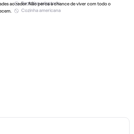
Banheiro adaptado
dades ao redor. Não perca a chance de viver com todo o
Cozinha americana
recem.