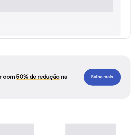
ar com
50% de redução
na
Saiba mais