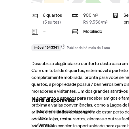
6 quartos
900 m²
Se
(5 suítes)
R$ 9.556/m²
pr
-
Mobiliado
Imóvel 1643341
Publicado há mais de 1 ano
Descubra a elegância e o conforto desta casa e
Com um total de 6 quartos, este imóvel é perfeito
completamente mobiliada, pronta para você se mud
quartos, a propriedade possui 7 banheiros bem di
moradores e visitantes. Um dos grandes atrativo
relaxamento e espaços para receber amigos e famil
Itens disponíveis
próxima a várias conveniências, como a Lagoa de 
Banheira de hidromassagem
ar livre e atividades de lazer; além de estar perto
Box
acesso a lojas, restaurantes, cinemas e outras faci
Varanda
imóvel é uma excelente oportunidade para quem 