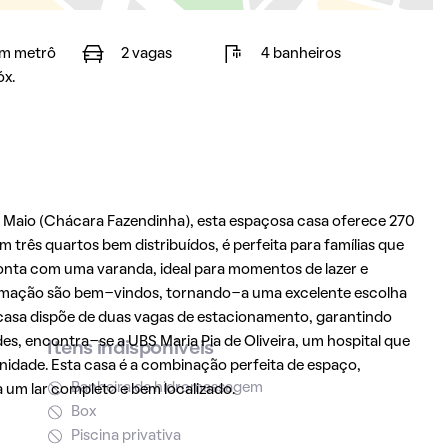
m metrô
2 vagas
4 banheiros
óx.
e Maio (Chácara Fazendinha), esta espaçosa casa oferece 270
três quartos bem distribuídos, é perfeita para famílias que
nta com uma varanda, ideal para momentos de lazer e
estimação são bem-vindos, tornando-a uma excelente escolha
casa dispõe de duas vagas de estacionamento, garantindo
des, encontra-se a UBS Maria Pia de Oliveira, um hospital que
Itens indisponíveis
nidade. Esta casa é a combinação perfeita de espaço,
Banheira de hidromassagem
 um lar completo e bem localizado.
Box
Piscina privativa