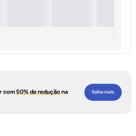
ar com
50% de redução
na
Saiba mais