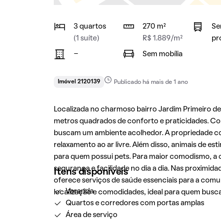
3 quartos
270 m²
Se
(1 suíte)
R$ 1.889/m²
pr
-
Sem mobília
Imóvel 2120139
Publicado há mais de 1 ano
Localizada no charmoso bairro Jardim Primeiro d
metros quadrados de conforto e praticidades. Com 
buscam um ambiente acolhedor. A propriedade co
relaxamento ao ar livre. Além disso, animais de 
para quem possui pets. Para maior comodismo, a 
segurança e facilidade no dia a dia. Nas proximida
Itens disponíveis
oferece serviços de saúde essenciais para a comu
Varanda
localização e comodidades, ideal para quem busca
Quartos e corredores com portas amplas
Área de serviço