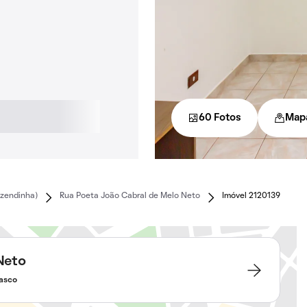
60 Fotos
Map
azendinha)
Rua Poeta João Cabral de Melo Neto
Imóvel 2120139
Neto
sasco