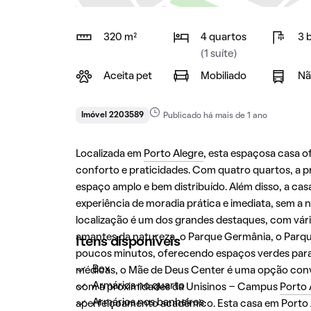
320 m²
4 quartos
3 
(1 suíte)
Aceita pet
Mobiliado
Nã
Imóvel 2203589
Publicado há mais de 1 ano
Localizada em
Porto Alegre
, esta espaçosa casa 
conforto e praticidades. Com quatro quartos, a p
espaço amplo e bem distribuído. Além disso, a c
experiência de moradia prática e imediata, sem a
localização é um dos grandes destaques, com vária
amantes da natureza, o Parque Germânia, o Parqu
Itens disponíveis
poucos minutos, oferecendo espaços verdes para c
Box
médicas, o Mãe de Deus Center é uma opção conv
Armários no quarto
com a proximidades da Unisinos - Campus
Porto 
Armários nos banheiros
aperfeiçoamento acadêmico. Esta casa em
Porto 