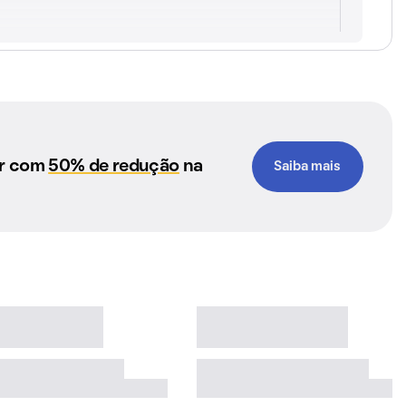
ar com
50% de redução
na
Saiba mais