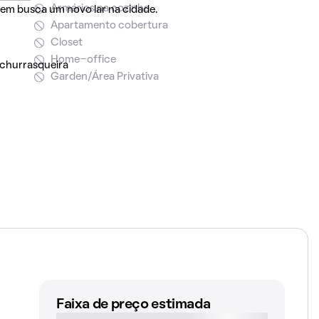
Armários na cozinha
uem busca um novo lar na cidade.
Apartamento cobertura
Closet
Home-office
 churrasqueira
Garden/Área Privativa
Faixa de preço estimada