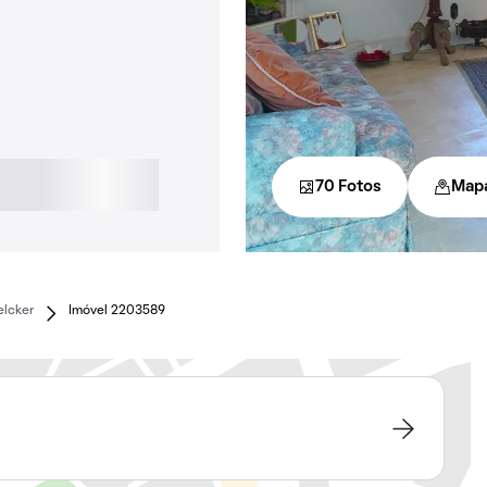
70 Fotos
Map
elcker
Imóvel 2203589