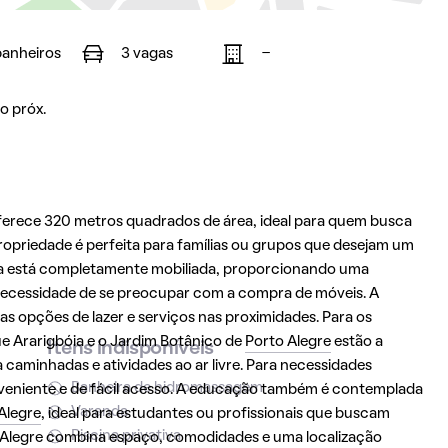
banheiros
3 vagas
-
o próx.
oferece 320 metros quadrados de área, ideal para quem busca
ropriedade é perfeita para famílias ou grupos que desejam um
asa está completamente mobiliada, proporcionando uma
 necessidade de se preocupar com a compra de móveis. A
s opções de lazer e serviços nas proximidades. Para os
e Ararigbóia e o Jardim Botânico de
Porto Alegre
estão a
Itens indisponíveis
aminhadas e atividades ao ar livre. Para necessidades
Banheira de hidromassagem
eniente e de fácil acesso. A educação também é contemplada
Varanda
Alegre
, ideal para estudantes ou profissionais que buscam
Piscina privativa
Alegre
combina espaço, comodidades e uma localização