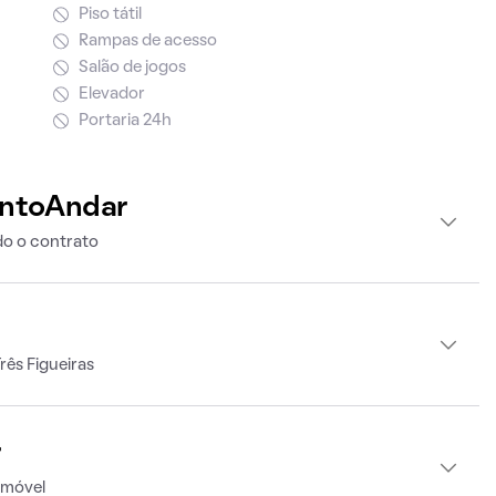
Piso tátil
Rampas de acesso
Salão de jogos
Elevador
Portaria 24h
intoAndar
o o contrato
rês Figueiras
r
imóvel