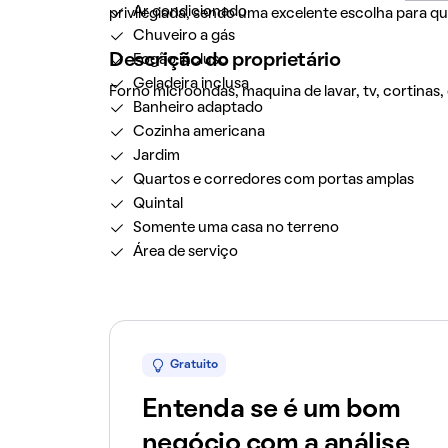
Ar condicionado
privilegiada, sendo uma excelente escolha para q
Chuveiro a gás
Descrição do proprietário
Fogão incluso
Geladeira inclusa
Forno microondas, maquina de lavar, tv, cortinas,
Banheiro adaptado
Cozinha americana
Jardim
Quartos e corredores com portas amplas
Quintal
Somente uma casa no terreno
Área de serviço
Gratuito
Entenda se é um bom
negócio com a análise