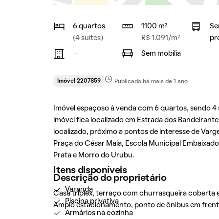
6 quartos
1100 m²
Se
(4 suítes)
R$ 1.091/m²
pr
-
Sem mobília
Imóvel 2207859
Publicado há mais de 1 ano
Imóvel espaçoso à venda com 6 quartos, sendo 4 su
imóvel fica localizado em Estrada dos Bandeirante
localizado, próximo a pontos de interesse de Var
Praça do César Maia, Escola Municipal Embaixado
Prata e Morro do Urubu.
Itens disponíveis
Descrição do proprietário
Varanda
Casa triplex, terraço com churrasqueira coberta 
Piscina privativa
Amplo estacionamento, ponto de ônibus em frente
Armários na cozinha