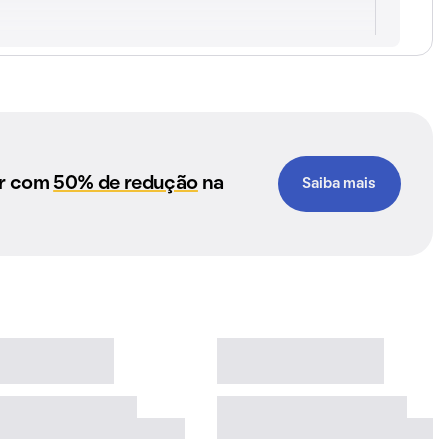
ar com
50% de redução
na
Saiba mais