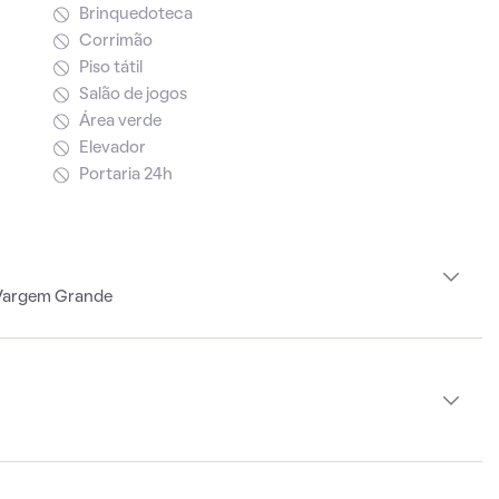
Brinquedoteca
Corrimão
Piso tátil
Salão de jogos
Área verde
Elevador
Portaria 24h
 Vargem Grande