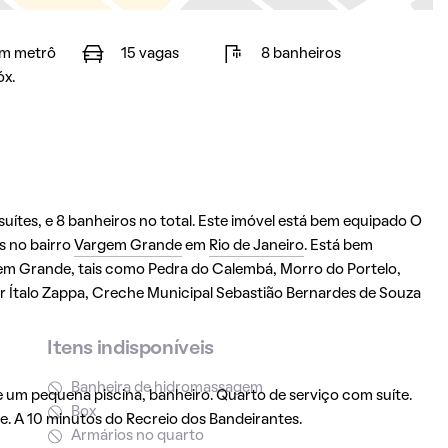
m metrô
15 vagas
8 banheiros
óx.
ítes, e 8 banheiros no total. Este imóvel está bem equipado O
s no bairro
Vargem Grande
em
Rio de Janeiro
. Está bem
gem Grande, tais como Pedra do Calembá, Morro do Portelo,
r Ítalo Zappa, Creche Municipal Sebastião Bernardes de Souza
Itens indisponíveis
Banheira de hidromassagem
e um pequena piscina, banheiro. Quarto de serviço com suíte.
Box
. A 10 minutos do Recreio dos Bandeirantes.
Armários no quarto