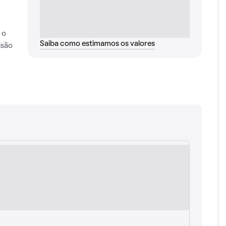
 o
Saiba como estimamos os valores
isão