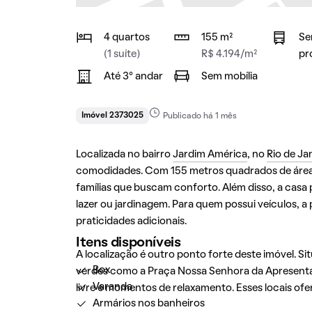
4 quartos
155 m²
Se
(1 suíte)
R$ 4.194/m²
pr
Até 3° andar
Sem mobília
Imóvel 2373025
Publicado há 1 mês
Localizada no bairro
Jardim América
, no
Rio de Ja
comodidades. Com 155 metros quadrados de área c
famílias que buscam conforto. Além disso, a casa 
lazer ou jardinagem. Para quem possui veículos, 
praticidades adicionais.
Itens disponíveis
A localização é outro ponto forte deste imóvel. Si
Box
verdes como a Praça Nossa Senhora da Apresentaç
Varanda
livre e momentos de relaxamento. Esses locais o
Armários nos banheiros