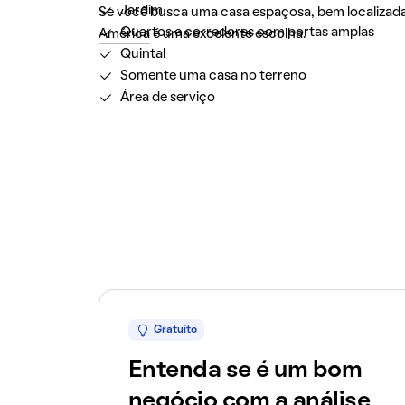
Jardim
Se você busca uma casa espaçosa, bem localizad
Quartos e corredores com portas amplas
América
é uma excelente escolha.
Quintal
Somente uma casa no terreno
Área de serviço
Gratuito
Entenda se é um bom
negócio com a análise