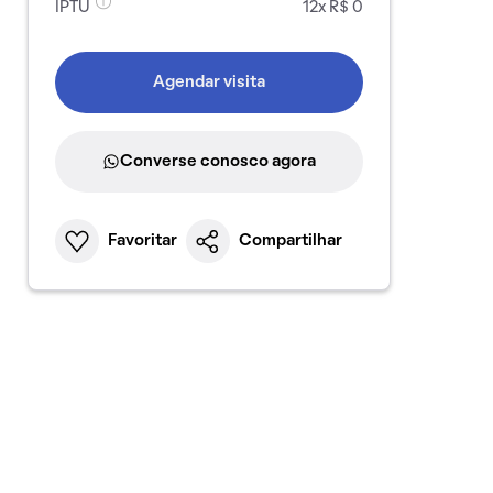
IPTU
12x R$ 0
Agendar visita
Converse conosco agora
Favoritar
Compartilhar