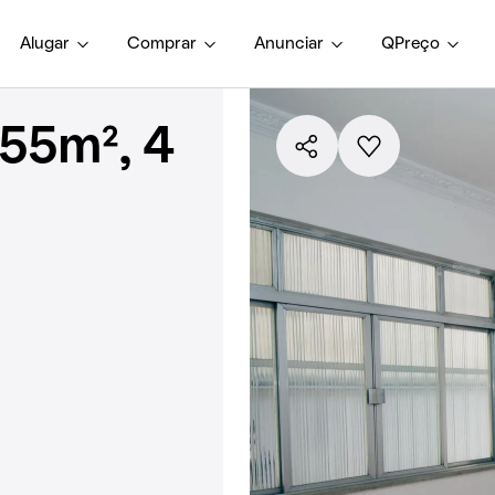
Alugar
Comprar
Anunciar
QPreço
55m², 4