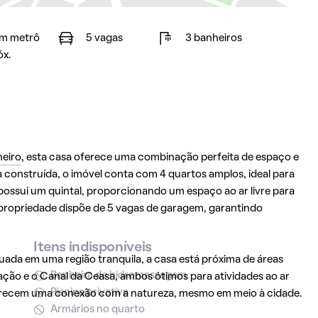
m metrô
5 vagas
3 banheiros
óx.
neiro
, esta casa oferece uma combinação perfeita de espaço e
onstruída, o imóvel conta com 4 quartos amplos, ideal para
possui um quintal, proporcionando um espaço ao ar livre para
a propriedade dispõe de 5 vagas de garagem, garantindo
Itens indisponíveis
tuada em uma região tranquila, a casa está próxima de áreas
Banheira de hidromassagem
ão e o Canal da Ceasa, ambos ótimos para atividades ao ar
Piscina privativa
ferecem uma conexão com a natureza, mesmo em meio à cidade.
Armários no quarto