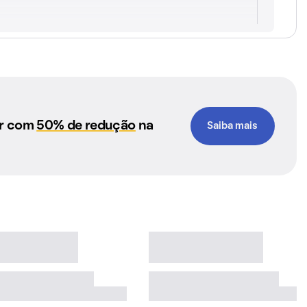
ar com
50% de redução
na
Saiba mais