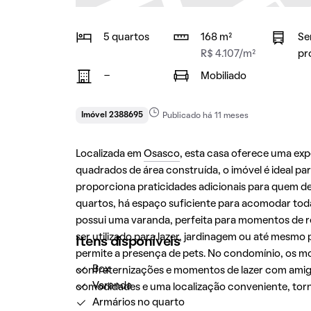
5 quartos
168 m²
Se
R$ 4.107/m²
pr
-
Mobiliado
Imóvel 2388695
Publicado há 11 meses
Localizada em
Osasco
, esta casa oferece uma ex
quadrados de área construída, o imóvel é ideal p
proporciona praticidades adicionais para quem 
quartos, há espaço suficiente para acomodar toda 
possui uma varanda, perfeita para momentos de re
ser utilizado para lazer, jardinagem ou até mesmo
Itens disponíveis
permite a presença de pets. No condomínio, os mo
Box
confraternizações e momentos de lazer com amigo
Varanda
comodidades e uma localização conveniente, tor
Armários no quarto