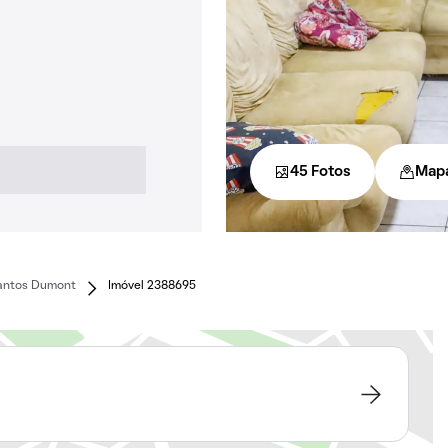
45 Fotos
Map
Santos Dumont
Imóvel 2388695
t