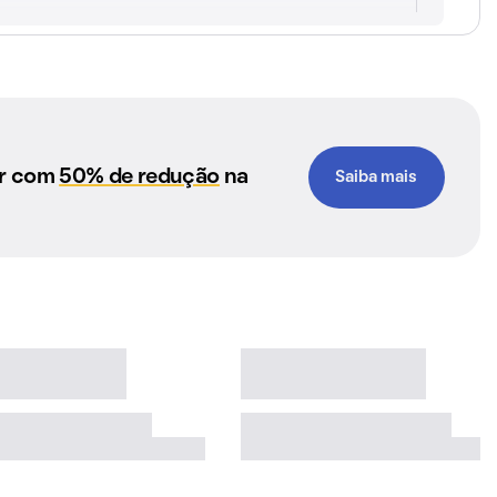
ar com
50% de redução
na
Saiba mais