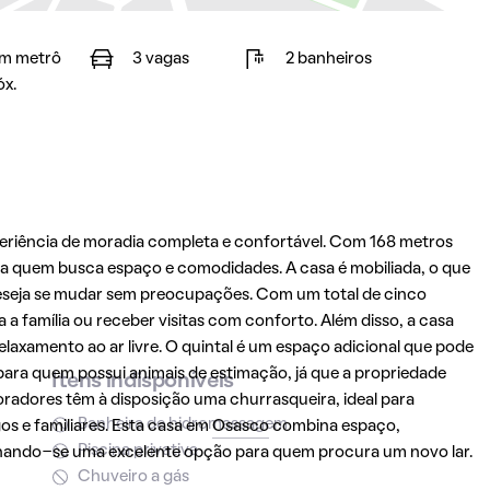
m metrô
3 vagas
2 banheiros
óx.
periência de moradia completa e confortável. Com 168 metros
ara quem busca espaço e comodidades. A casa é mobiliada, o que
deseja se mudar sem preocupações. Com um total de cinco
a família ou receber visitas com conforto. Além disso, a casa
laxamento ao ar livre. O quintal é um espaço adicional que pode
 para quem possui animais de estimação, já que a propriedade
Itens indisponíveis
radores têm à disposição uma churrasqueira, ideal para
Banheira de hidromassagem
s e familiares. Esta casa em
Osasco
combina espaço,
Piscina privativa
nando-se uma excelente opção para quem procura um novo lar.
Chuveiro a gás