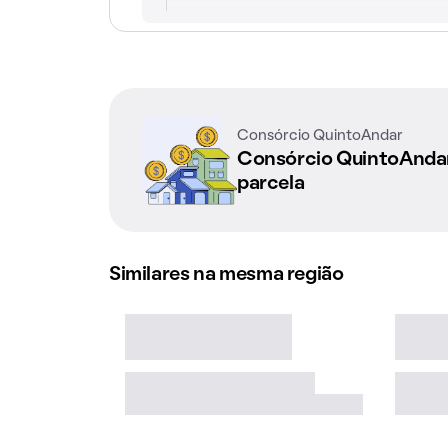
Consórcio QuintoAndar
Consórcio QuintoAnd
parcela
Similares na mesma região