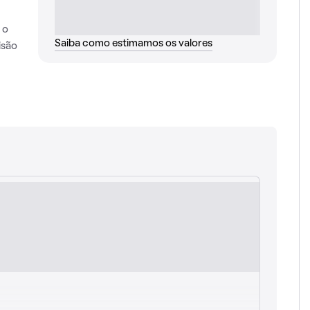
 o
Saiba como estimamos os valores
isão