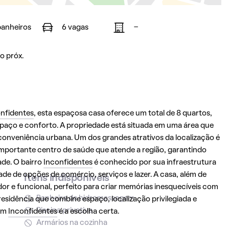
banheiros
6 vagas
-
o próx.
nfidentes
, esta espaçosa casa oferece um total de 8 quartos,
spaço e conforto. A propriedade está situada em uma área que
conveniência urbana. Um dos grandes atrativos da localização é
importante centro de saúde que atende a região, garantindo
ade. O bairro
Inconfidentes
é conhecido por sua infraestrutura
e de opções de comércio, serviços e lazer. A casa, além de
Itens indisponíveis
r e funcional, perfeito para criar memórias inesquecíveis com
Banheira de hidromassagem
residência que combine espaço, localização privilegiada e
Piscina privativa
 em
Inconfidentes
é a escolha certa.
Armários na cozinha