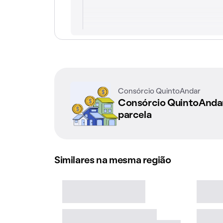
Consórcio QuintoAndar
Consórcio QuintoAnd
parcela
Similares na mesma região