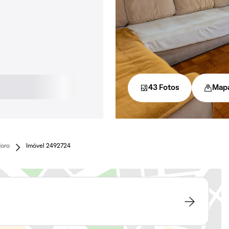
43 Fotos
Map
Moro
Imóvel 2492724