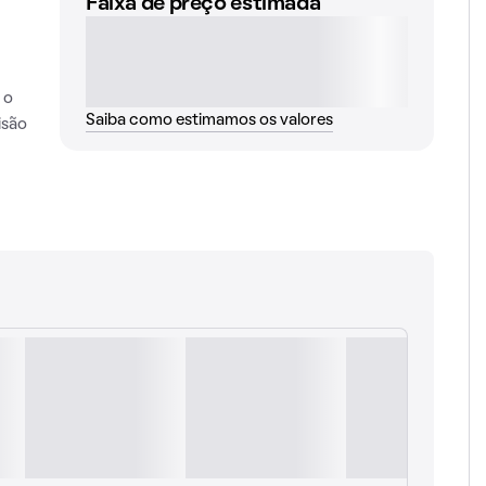
Faixa de preço estimada
 o
Saiba como estimamos os valores
isão