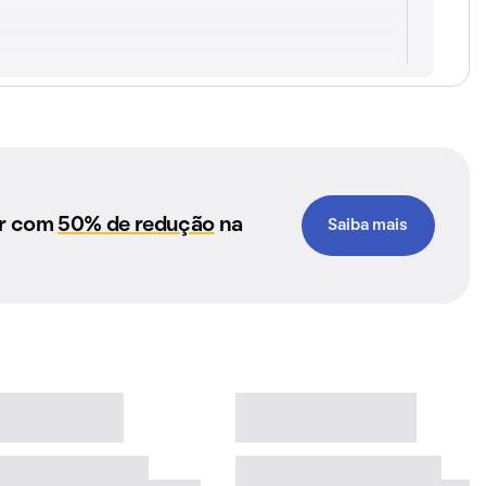
ar com
50% de redução
na
Saiba mais