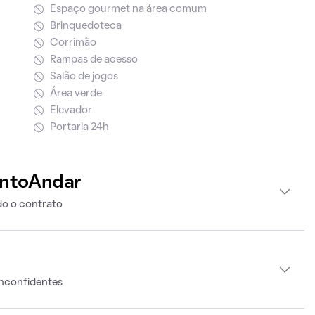
Espaço gourmet na área comum
Brinquedoteca
Corrimão
Rampas de acesso
Salão de jogos
Área verde
Elevador
Portaria 24h
intoAndar
o o contrato
Inconfidentes