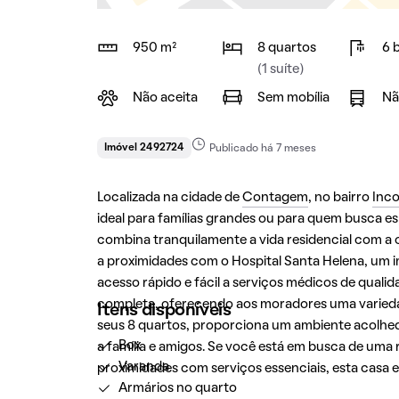
950 m²
8 quartos
6 
(1 suíte)
Não aceita
Sem mobília
Nã
Imóvel 2492724
Publicado há 7 meses
Localizada na cidade de
Contagem
, no bairro
Inco
ideal para famílias grandes ou para quem busca e
combina tranquilamente a vida residencial com a 
a proximidades com o Hospital Santa Helena, um 
acesso rápido e fácil a serviços médicos de qualid
completa, oferecendo aos moradores uma variedad
Itens disponíveis
seus 8 quartos, proporciona um ambiente acolhedo
Box
a família e amigos. Se você está em busca de uma 
Varanda
proximidades com serviços essenciais, esta casa
Armários no quarto