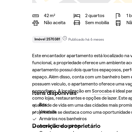
42 m²
2 quartos
1 
Não aceita
Sem mobília
Nã
Imóvel 2570381
Publicado há 6 meses
Este encantador apartamento está localizado na 
funcional, a propriedade oferece um ambiente ac
apartamento possui dois quartos espaçosos, perf
espaço. Além disso, conta com um banheiro bem eq
possuem veículo, o apartamento oferece uma va
comodismo. A localização em
Sorocaba
é ideal p
Itens disponíveis
como lojas, restaurantes e opções de lazer. Este
Box
qualidade de vida em uma das cidades mais promis
Varanda
propriedade se destaca como uma oportunidade ún
Armários nos banheiros
Descrição do proprietário
Armários na cozinha