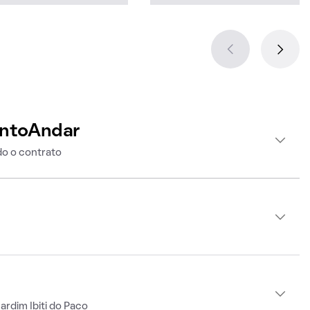
intoAndar
o o contrato
rdim Ibiti do Paco