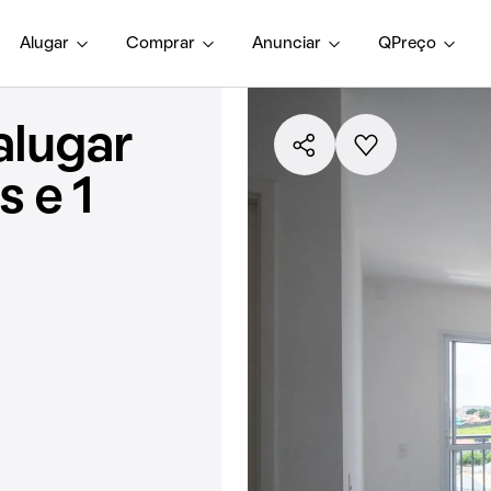
Alugar
Comprar
Anunciar
QPreço
alugar
 e 1