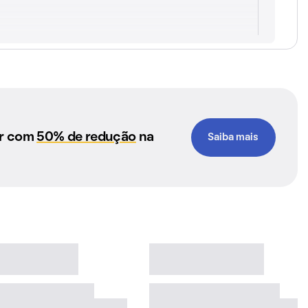
ar com
50% de redução
na
Saiba mais