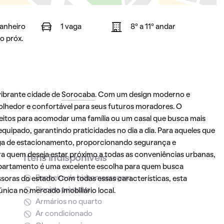
banheiro
1 vaga
8° a 11° andar
o próx.
vibrante cidade de
Sorocaba
. Com um design moderno e
olhedor e confortável para seus futuros moradores. O
eitos para acomodar uma família ou um casal que busca mais
uipado, garantindo praticidades no dia a dia. Para aqueles que
ga de estacionamento, proporcionando segurança e
ara quem deseja estar próximo a todas as conveniências urbanas,
Itens indisponíveis
 apartamento é uma excelente escolha para quem busca
Banheira de hidromassagem
soras do estado. Com todas essas características, esta
Piscina privativa
ica no mercado imobiliário local.
Armários no quarto
Ar condicionado