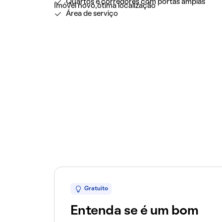
Quartos e corredores com portas amplas
Imóvel novo,ótima localização
Área de serviço
Gratuito
Entenda se é um bom