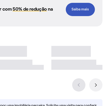
ar com
50% de redução
na
Saiba mais
r uma imobiliária parceira. Solicite uma visita para conferir.