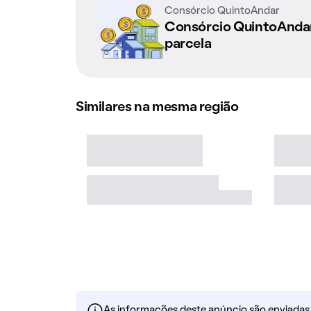
Consórcio QuintoAndar
Consórcio QuintoAnd
parcela
Similares na mesma região
As informações deste anúncio são enviadas po