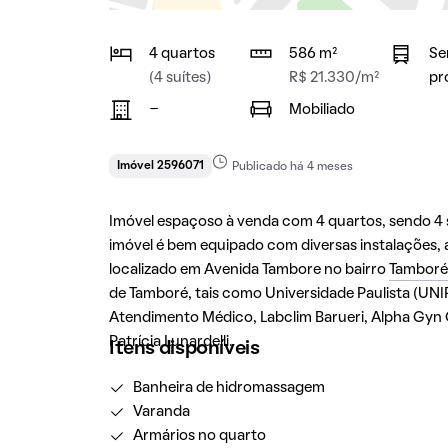
4 quartos
586 m²
Se
(4 suítes)
R$ 21.330/m²
pr
-
Mobiliado
Imóvel 2596071
Publicado há 4 meses
Imóvel espaçoso à venda com 4 quartos, sendo 4 su
imóvel é bem equipado com diversas instalações, 
localizado em Avenida Tambore no bairro
Tamboré
de Tamboré, tais como Universidade Paulista (UNIP
Atendimento Médico, Labclim Barueri, Alpha Gyn Cl
Patrícia Lunardelli.
Itens disponíveis
Banheira de hidromassagem
Varanda
Armários no quarto