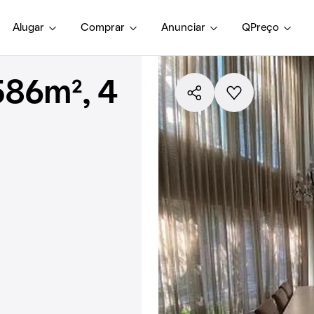
Alugar
Comprar
Anunciar
QPreço
586m², 4