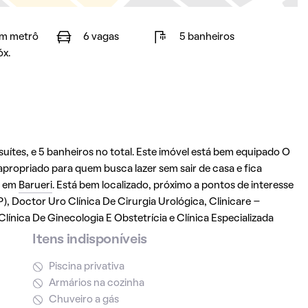
m metrô
6 vagas
5 banheiros
óx.
ítes, e 5 banheiros no total. Este imóvel está bem equipado O
apropriado para quem busca lazer sem sair de casa e fica
em
Barueri
. Está bem localizado, próximo a pontos de interesse
), Doctor Uro Clínica De Cirurgia Urológica, Clinicare –
ínica De Ginecologia E Obstetrícia e Clínica Especializada
Itens indisponíveis
Piscina privativa
Armários na cozinha
Chuveiro a gás