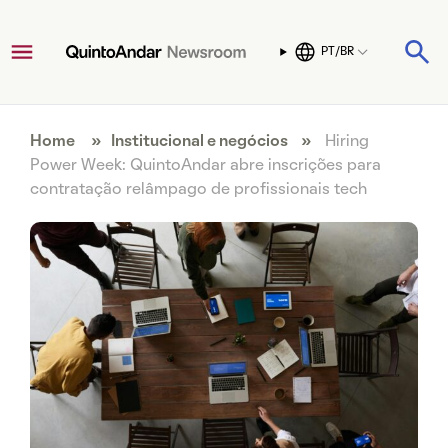
PT/BR
Home
»
Institucional e negócios
»
Hiring
Power Week: QuintoAndar abre inscrições para
contratação relâmpago de profissionais tech