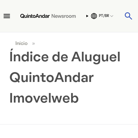
PT/BR
Início
»
Índice de Aluguel
QuintoAndar
Imovelweb