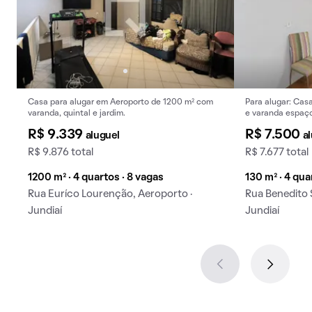
Casa para alugar em Aeroporto de 1200 m² com
Para alugar: Casa
varanda, quintal e jardim.
e varanda espaço
oportunidade de 
R$ 9.339
R$ 7.500
aluguel
a
R$ 9.876 total
R$ 7.677 total
1200 m² · 4 quartos · 8 vagas
130 m² · 4 qua
Rua Euríco Lourenção, Aeroporto ·
Rua Benedito S
Jundiaí
Jundiaí