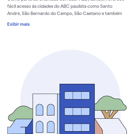
fácil acesso às cidades do ABC paulista como Santo
André, São Bernardo do Campo, São Caetano e também
ao litoral.
Exibir mais
Justamente por conta de sua localização privilegiada, a
história da cidade começa com as missões jesuítas para
catequizar índios na região. Eles vinham de São Vicente
para realizar essa missão, lá no alto do século 17. Foi assim,
inclusive, que foi erguida a capela Nossa Senhora da
Conceição, dando nome também à pequena vila formada
na época. Já no século 19, o mesmo local também foi rota
dos bandeirantes na corrida pelo ouro. Crescendo, se
urbanizando e se industrializando, Diadema ganhou o
status de cidade ainda em 1953.
Conhecida por ser palco de rotas históricas, uma grande
vantagem de morar em Diadema é a mobilidade urbana.
Isso porque a cidade conta com transporte público