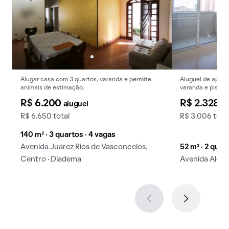
Alugar casa com 3 quartos, varanda e permite
Aluguel de apart
animais de estimação.
varanda e piscin
R$ 6.200
R$ 2.328
aluguel
al
R$ 6.650 total
R$ 3.006 tota
140 m² · 3 quartos · 4 vagas
Avenida Juarez Rios de Vasconcelos,
52 m² · 2 quart
Centro · Diadema
Avenida Alda,