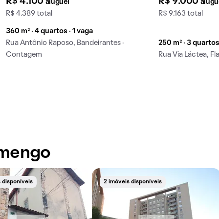
R$ 4.100
R$ 9.000
aluguel
alugu
R$ 4.389 total
R$ 9.163 total
360 m² · 4 quartos · 1 vaga
Rua Antônio Raposo, Bandeirantes ·
250 m² · 3 quartos
Contagem
Rua Via Láctea, 
amengo
 disponíveis
2 imóveis disponíveis