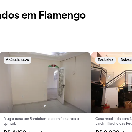
jados em Flamengo
Anúncio novo
Exclusivo
Baixou
Alugar casa em Bandeirantes com 4 quartos e
Casa mobiliada com 3 
quintal.
Jardim Riacho das Ped
aluguel na região!