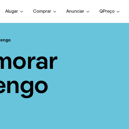
Alugar
Comprar
Anunciar
QPreço
mengo
morar
engo