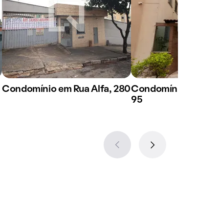
Condomínio em Rua Alfa, 280
Condomínio em Rua
95