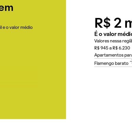
 em
R$ 2 m
l e o valor médio
É o valor médi
Valores nessa regi
R$ 945 a R$ 6.230
Apartamentos para
Flamengo barato