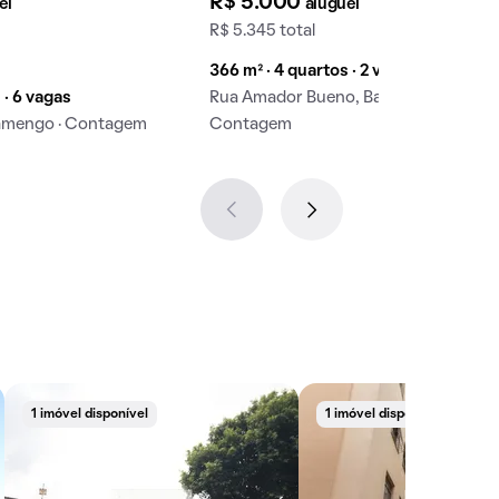
R$ 5.000
el
aluguel
R$ 5.345 total
366 m² · 4 quartos · 2 vagas
 · 6 vagas
Rua Amador Bueno, Bandeirantes ·
Flamengo · Contagem
Contagem
1 imóvel disponível
1 imóvel disponível