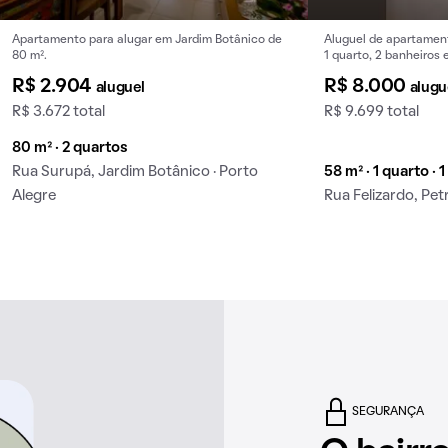
Apartamento para alugar em Jardim Botânico de
Aluguel de apartamen
80 m².
1 quarto, 2 banheiros
Petrópolis.
R$ 2.904
R$ 8.000
aluguel
alugu
R$ 3.672 total
R$ 9.699 total
80 m² · 2 quartos
Rua Surupá, Jardim Botânico · Porto
58 m² · 1 quarto · 
Alegre
Rua Felizardo, Petr
SEGURANÇA