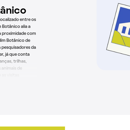
tânico
localizado entre os
 Botânico alia a
 à proximidade com
dim Botânico de
a pesquisadores da
er, já que conta
nças, trilhas,
s animais de
as visitas
dim Botânico.
o Parque Ararigboia
e cancha esportiva