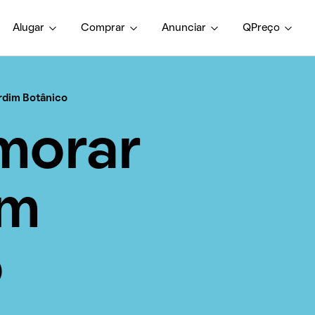
Alugar
Comprar
Anunciar
QPreço
rdim Botânico
morar
im
o