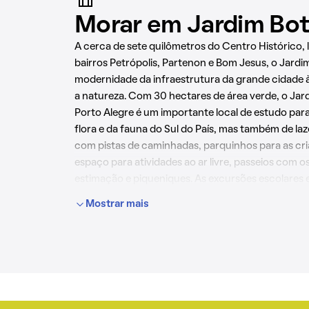
Morar em Jardim Bo
A cerca de sete quilômetros do Centro Histórico, 
bairros Petrópolis, Partenon e Bom Jesus, o Jardim
modernidade da infraestrutura da grande cidade
a natureza. Com 30 hectares de área verde, o Jar
Porto Alegre é um importante local de estudo par
flora e da fauna do Sul do País, mas também de laz
com pistas de caminhadas, parquinhos para as cria
espaço para atividades ao ar livre, passeios com o
estimação e piqueniques. As excursões escolares e 
monitoradas são outras atividades comuns no Jar
Mostrar mais
Outros espaços ideais para relaxar no bairro são 
– com seu campo de futebol, ginásio de esportes 
– e a Praça Frei Orlando.