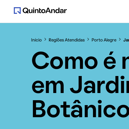
Início
Regiões Atendidas
Porto Alegre
Ja
Como é 
em Jard
Botânic