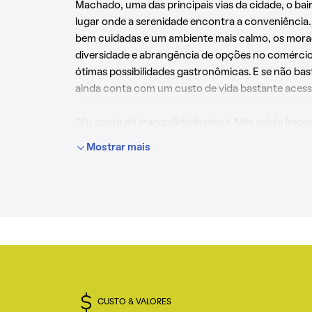
Machado, uma das principais vias da cidade, o bai
lugar onde a serenidade encontra a conveniência.
bem cuidadas e um ambiente mais calmo, os mor
diversidade e abrangência de opções no comércio
ótimas possibilidades gastronômicas. E se não bas
ainda conta com um custo de vida bastante acessí
“Eu gosto da tranquilidade daqui. Não existe bagu
os comércios são organizados. Quando os netos 
Mostrar mais
faltam lugares tranquilos para sair em família”
cont
moradora do bairro Juliana há 17 anos.
CUSTO & VALORES