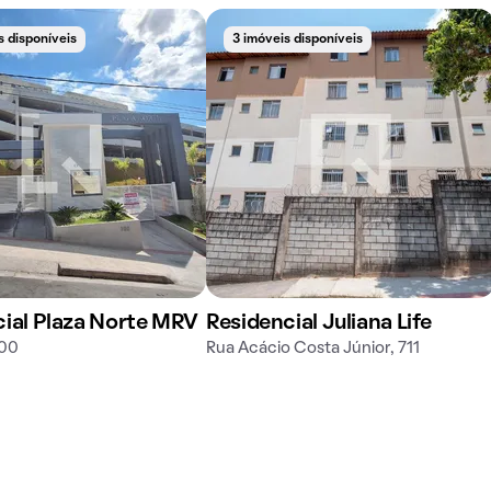
s disponíveis
3 imóveis disponíveis
cial Plaza Norte MRV
Residencial Juliana Life
200
Rua Acácio Costa Júnior, 711