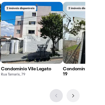
2 imóveis disponíveis
2 imóveis disponíveis
Condomínio Vile Legato
Condomínio em Rua 
19
Rua Tamarix, 79