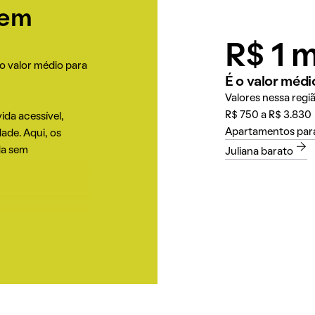
 em
R$ 1 m
 o valor médio para
É o valor médi
Valores nessa regi
R$ 750 a R$ 3.830
ida acessível,
Apartamentos para
dade. Aqui, os
da sem
Juliana barato