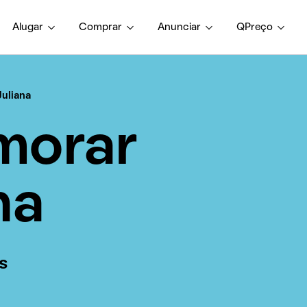
Alugar
Comprar
Anunciar
QPreço
Juliana
morar
na
s