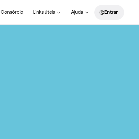
Consórcio
Links úteis
Ajuda
Entrar