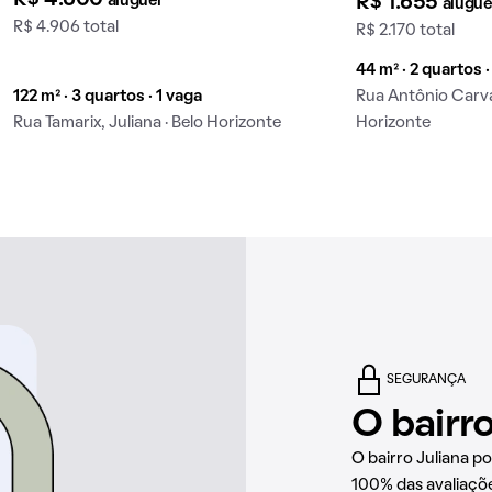
aluguel
R$ 1.655
alugue
R$ 4.906 total
R$ 2.170 total
44 m² · 2 quartos ·
122 m² · 3 quartos · 1 vaga
Rua Antônio Carval
Rua Tamarix, Juliana · Belo Horizonte
Horizonte
SEGURANÇA
O bairr
O bairro Juliana p
100% das avaliaçõ