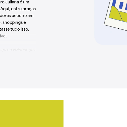
rro Juliana é um
 Aqui, entre praças
adores encontram
, shoppings e
tasse tudo isso,
vel.
nça na vizinhança e
vêm me ver, não
a Elvira da Costa,