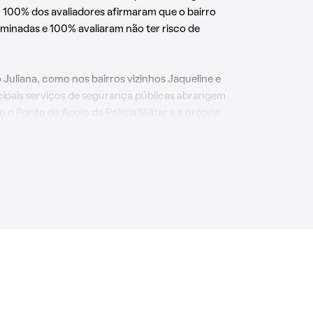
, 100% dos avaliadores afirmaram que o bairro
uminadas e 100% avaliaram não ter risco de
Juliana, como nos bairros vizinhos Jaqueline e
cipais serviços de segurança públicas abrangem
 o Ponto de Apoio da Polícia Militar e a própria
 a tranquilidade dos moradores da região é
dade.