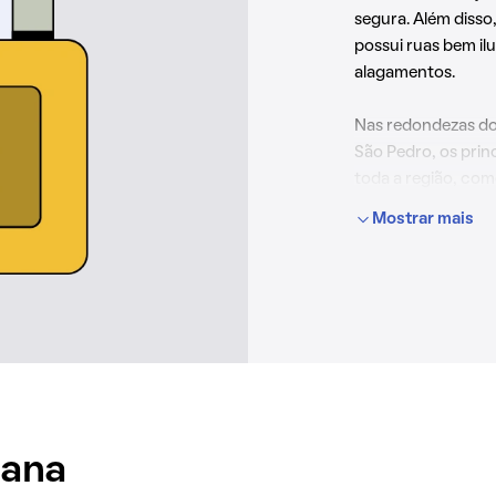
segura. Além disso
possui ruas bem il
alagamentos.
Nas redondezas do 
São Pedro, os prin
toda a região, como
PMMG, de modo que
Mostrar mais
sempre uma priori
iana