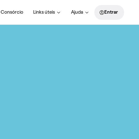
Consórcio
Links úteis
Ajuda
Entrar