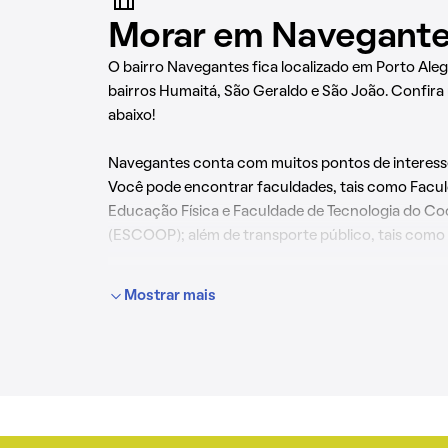
Morar em Navegant
O bairro Navegantes fica localizado em Porto Aleg
bairros Humaitá, São Geraldo e São João. Confira
abaixo!
Navegantes conta com muitos pontos de interesse
Você pode encontrar faculdades, tais como Fac
Educação Física e Faculdade de Tecnologia do Co
(ESCOOP); além de transporte público, tais como
O bairro também conta com escolas ou colégios,
Mostrar mais
São Francisco de Assis - UNIFIN.