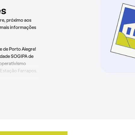
es
re, próximo aos
 mais informações
 de Porto Alegre!
uldade SOGIPA de
operativismo
 Estação Farrapos.
 como Faculdade