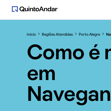
Início
Regiões Atendidas
Porto Alegre
Na
Como é 
em
Navegan