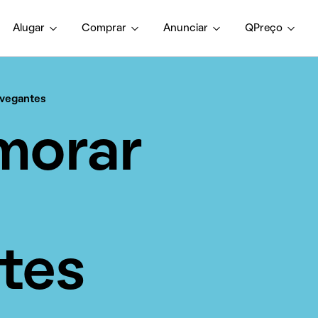
Alugar
Comprar
Anunciar
QPreço
vegantes
morar
tes