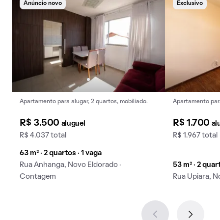
Anúncio novo
Exclusivo
Apartamento para alugar, 2 quartos, mobiliado.
Apartamento para
R$ 3.500
R$ 1.700
aluguel
al
R$ 4.037 total
R$ 1.967 total
63 m² · 2 quartos · 1 vaga
Rua Anhanga, Novo Eldorado ·
53 m² · 2 quar
Contagem
Rua Upiara, 