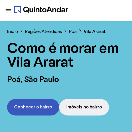
Início
Regiões Atendidas
Poá
Vila Ararat
Como é morar em
Vila Ararat
Poá, São Paulo
Conhecer o bairro
Imóveis no bairro