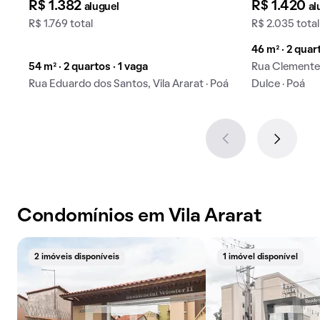
R$ 1.382
R$ 1.420
aluguel
al
R$ 1.769 total
R$ 2.035 total
46 m² · 2 quar
54 m² · 2 quartos · 1 vaga
Rua Clemente 
Rua Eduardo dos Santos, Vila Ararat · Poá
Dulce · Poá
Condomínios em Vila Ararat
2 imóveis disponíveis
1 imóvel disponível