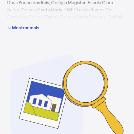
Deus Bueno dos Reis, Colégio Magister, Escola Clara
Suiter, Colégio Santa Maria, EMEF Laerte Ramos De
Carvalho, Colégio Zanini, Colégio Santa Edwiges, Colégio
Zanini Junior, Escola Antenor Nascentes e EMEF João de
Mostrar mais
Souza Ferraz; além de hospitais, tais como UBS Campo
Grande, Hospital Vida's, Clínica Notredame Intermédica,
Hospital Geral de Pedreira e Hospital Veterinário Público
Cães e Gatos.
O bairro também conta com shoppings, como Shopping
Interlagos e Shopping SP Market; e parques ou áreas
verdes, como Praça Américo Braga e Praça do Assaré.