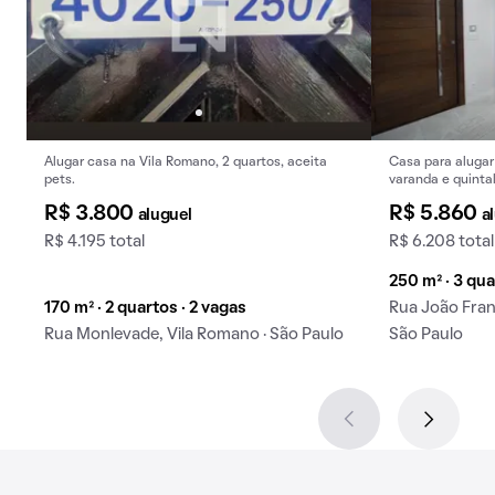
Alugar casa na Vila Romano, 2 quartos, aceita
Casa para alugar
pets.
varanda e quintal
R$ 3.800
R$ 5.860
aluguel
a
R$ 4.195 total
R$ 6.208 total
250 m² · 3 qua
170 m² · 2 quartos · 2 vagas
Rua João Franc
Rua Monlevade, Vila Romano · São Paulo
São Paulo