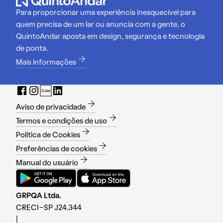
Para proporcionar uma experiência inesquecível para
quem precisa de um lar ou anuncia com a gente, o
QuintoAndar aposta em design, segurança e tecnologia
de ponta.
Mais informações
Aviso de privacidade
Termos e condições de uso
Política de Cookies
Preferências de cookies
Manual do usuário
GRPQA Ltda.
CRECI-SP J24.344
|