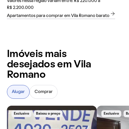
Valores nessa região variam entre: R$ 220.000 a
R$ 2.200.000
Apartamentos para comprar em Vila Romano barato
Imóveis mais
desejados em Vila
Romano
Alugar
Comprar
Exclusivo
Baixou o preço
Exclusivo
B