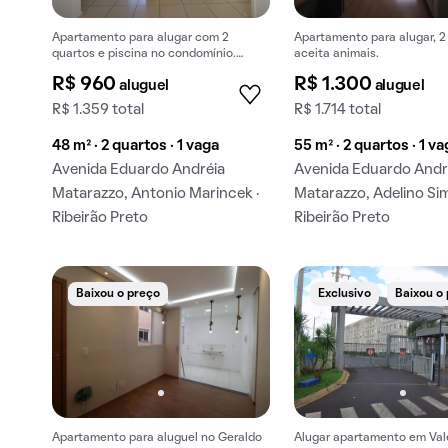
Apartamento para alugar com 2
Apartamento para alugar, 2
quartos e piscina no condomínio.
aceita animais.
Aceitam-se animais.
R$ 960
R$ 1.300
aluguel
aluguel
R$ 1.359 total
R$ 1.714 total
48 m² · 2 quartos · 1 vaga
55 m² · 2 quartos · 1 v
Avenida Eduardo Andréia
Avenida Eduardo Andr
Matarazzo, Antonio Marincek ·
Matarazzo, Adelino Sim
Ribeirão Preto
Ribeirão Preto
Baixou o preço
Exclusivo
Baixou o
Apartamento para aluguel no Geraldo
Alugar apartamento em Val