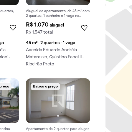
 quartos,
Aluguel de apartamento, de 45 m² com
2 quartos, 1 banheiro e 1 vaga na
garagem em Quintino Facci Ii.
R$ 1.070
aluguel
R$ 1.547 total
aga
45 m² · 2 quartos · 1 vaga
éia
Avenida Eduardo Andréia
ioni ·
Matarazzo, Quintino Facci Ii ·
Ribeirão Preto
 preço
Baixou o preço
entina
Apartamento de 2 quartos para alugar.