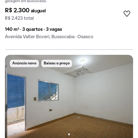
garagem em Bussocaba.
R$ 2.300
aluguel
R$ 2.423 total
140 m² · 3 quartos · 3 vagas
Avenida Valter Boveri, Bussocaba · Osasco
Anúncio novo
Baixou o preço