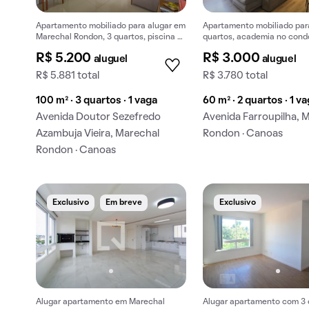
Apartamento mobiliado para alugar em
Apartamento mobiliado para
Marechal Rondon, 3 quartos, piscina e
quartos, academia no cond
churrasqueira no condomínio.
Marechal Rondon.
R$ 5.200
R$ 3.000
aluguel
aluguel
R$ 5.881 total
R$ 3.780 total
100 m² · 3 quartos · 1 vaga
60 m² · 2 quartos · 1 v
Avenida Doutor Sezefredo
Avenida Farroupilha, 
Azambuja Vieira, Marechal
Rondon · Canoas
Rondon · Canoas
Exclusivo
Em breve
Exclusivo
Alugar apartamento em Marechal
Alugar apartamento com 3 q