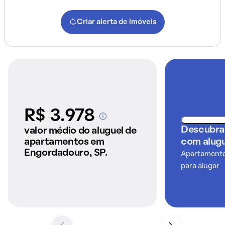
Criar alerta de imóveis
R$ 3.978
A partir dos imóveis
anunciados pelo
Descubra
valor médio do aluguel de
QuintoAndar
apartamentos em
com alugu
Engordadouro, SP.
Apartamentos
para alugar