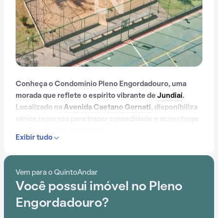
Conheça o Condomínio Pleno Engordadouro, uma
morada que reflete o espírito vibrante de
Jundiaí
.
Localizado na
Avenida Caetano Gornati
, disponibiliza
vários recursos para trazer comodidade e aconchego
ao dia a dia dos moradores.
Exibir tudo
Contando com portaria 24 horas, elevador, academia,
piscina, quadra esportiva, salão de festas,
Vem para o QuintoAndar
churrasqueira, playground, salão de jogos e
Você possui imóvel no Pleno
brinquedoteca, o Condomínio Pleno Engordadouro é
preparado para atender às necessidades dos
Engordadouro?
moradores que buscam lazer e conforto em um só