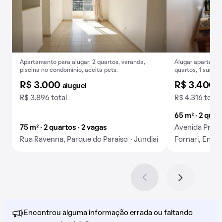
Apartamento para alugar: 2 quartos, varanda,
Alugar apartame
piscina no condomínio, aceita pets.
quartos, 1 suíte 
R$ 3.000
R$ 3.400
aluguel
a
R$ 3.896 total
R$ 4.316 total
65 m² · 2 quar
75 m² · 2 quartos · 2 vagas
Avenida Prof
Rua Ravenna, Parque do Paraíso · Jundiaí
Fornari, Engo
Encontrou alguma informação errada ou faltando