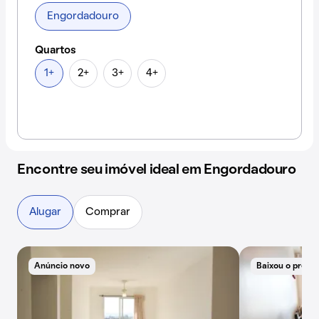
Engordadouro
Quartos
1+
2+
3+
4+
Encontre seu imóvel ideal em Engordadouro
Alugar
Comprar
Anúncio novo
Baixou o preço