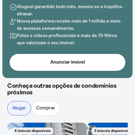
lugar.
Aluguel garantido todo mês, mesmo se o inquilino
atrasar.
A proximidade com Praça Pedro Machado, Colégio
Nossa plataforma recebe mais de 1 milhão e meio
Bom Saber, UNIP Jundiaí, EMEB Prof. Fábio Rodrigues
de acessos semanalmente.
Mendes e Escola Divina Providência acrescenta
Fotos e vídeos profissionais e mais de 70 filtros
praticidade e comodidade na rotina dos que residem
que valorizam o seu imóvel.
no local.
Anunciar imóvel
Conheça outras opções de condomínios
próximos
Alugar
Comprar
4 imóveis disponíveis
3 imóveis disponíveis