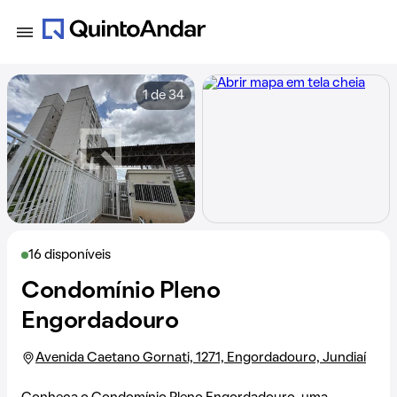
1 de 34
16 disponíveis
Condomínio Pleno
Engordadouro
Avenida Caetano Gornati, 1271, Engordadouro, Jundiaí