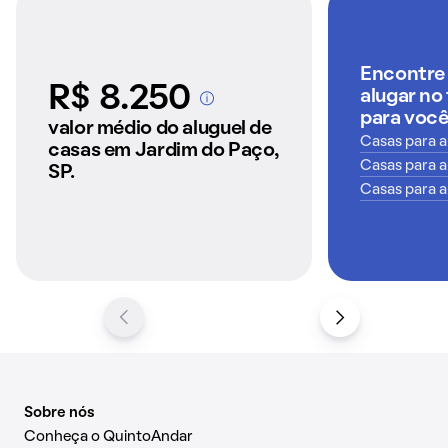
Encontre 
R$ 8.250
alugar no
A partir dos imóveis
para voc
anunciados pelo
valor médio do aluguel de
QuintoAndar
Casas para a
casas em Jardim do Paço,
Casas para a
SP.
Casas para a
Sobre nós
Conheça o QuintoAndar