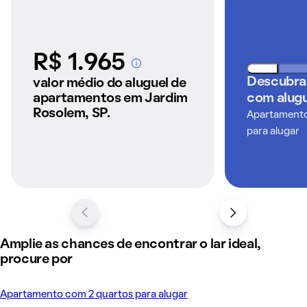
R$ 1.965
A partir dos imóveis
anunciados pelo
Descubra
valor médio do aluguel de
QuintoAndar
apartamentos em Jardim
com alugu
Rosolem, SP.
Apartamentos
para alugar
Amplie as chances de encontrar o lar ideal,
procure por
Apartamento com 2 quartos para alugar