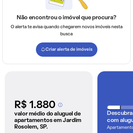
Não encontrou o imóvel que procura?
O alerta te avisa quando chegarem novos imóveis nesta
busca
Criar alerta de imóveis
R$ 1.880
A partir dos imóveis
anunciados pelo
Descubra
valor médio do aluguel de
QuintoAndar
apartamentos em Jardim
com alugu
Rosolem, SP.
Apartamentos