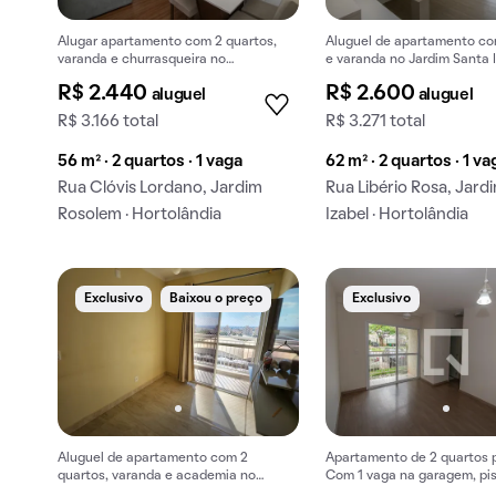
Alugar apartamento com 2 quartos,
Aluguel de apartamento co
varanda e churrasqueira no
e varanda no Jardim Santa I
condomínio.
R$ 2.440
R$ 2.600
aluguel
aluguel
R$ 3.166 total
R$ 3.271 total
56 m² · 2 quartos · 1 vaga
62 m² · 2 quartos · 1 va
Rua Clóvis Lordano, Jardim
Rua Libério Rosa, Jard
Rosolem · Hortolândia
Izabel · Hortolândia
Exclusivo
Baixou o preço
Exclusivo
Aluguel de apartamento com 2
Apartamento de 2 quartos p
quartos, varanda e academia no
Com 1 vaga na garagem, pis
condomínio.
churrasqueira.