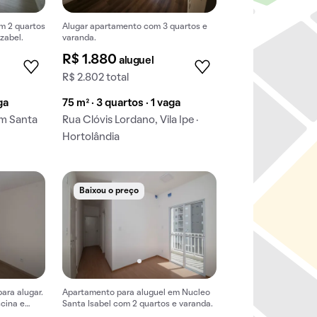
m 2 quartos
Alugar apartamento com 3 quartos e
zabel.
varanda.
R$ 1.880
aluguel
R$ 2.802 total
ga
75 m² · 3 quartos · 1 vaga
im Santa
Rua Clóvis Lordano, Vila Ipe ·
Hortolândia
Baixou o preço
ara alugar.
Apartamento para aluguel em Nucleo
cina e
Santa Isabel com 2 quartos e varanda.