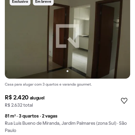
Exclusivo
Em breve
Casa para alugar com 3 quartos e varanda gourmet.
R$ 2.420
aluguel
R$ 2.632 total
81 m² · 3 quartos · 2 vagas
Rua Luís Bueno de Miranda, Jardim Palmares (zona Sul) · São
Paulo