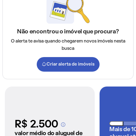
Não encontrou o imóvel que procura?
O alerta te avisa quando chegarem novos imóveis nesta
busca
Criar alerta de imóveis
R$ 2.500
A partir dos imóveis
Mais de 1
anunciados pelo
valor médio do aluguel de