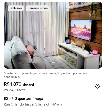
Exclusivo
Baixou o preço
Apartamento para aluguel com varanda, 2 quartos e piscina no
condomínio.
R$ 1.870
aluguel
R$ 2.450 total
52 m² · 2 quartos · 1 vaga
Rua Orlando Tasca, Vila Falchi · Mauá