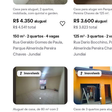
Casa para aluguel, 2 quartos,
Casa para alugar em Parqu
mobiliada, com quintal e garden.
Pereira Chaves de 125 m².
R$ 4.350
R$ 3.600
aluguel
aluguel
R$ 4.541 total
R$ 3.823 total
150 m² · 2 quartos · 4 vagas
125 m² · 3 quartos · 2 
Rua Geraldo Gomes de Paula,
Rua Dario Bocchino, 
Parque Almerinda Pereira
Almerinda Pereira Chav
Chaves · Jundiaí
Jundiaí
Imovelweb
Imovelweb
Aluguel de casa, de 80 m² com 2
Casa de 3 quartos para alu