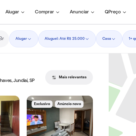
Alugar
Comprar
Anunciar
QPreço
Alugar
Aluguel: Até R$ 25.000
Casa
1+ q
Mais relevantes
aves, Jundiaí, SP
Exclusivo
Anúncio novo