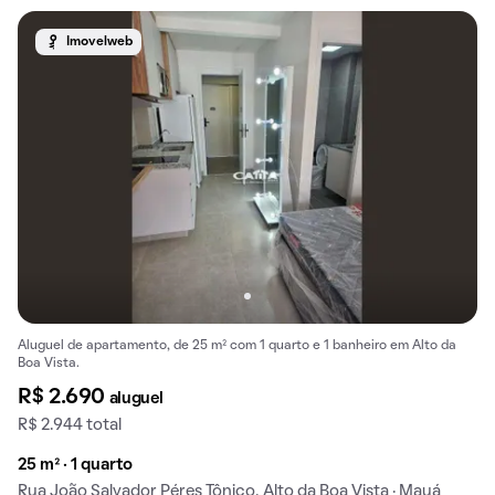
Imovelweb
Aluguel de apartamento, de 25 m² com 1 quarto e 1 banheiro em Alto da
Boa Vista.
R$ 2.690
aluguel
R$ 2.944 total
25 m² · 1 quarto
Rua João Salvador Péres Tônico, Alto da Boa Vista · Mauá