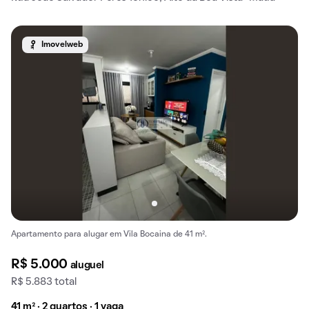
Imovelweb
Apartamento para alugar em Vila Bocaina de 41 m².
R$ 5.000
aluguel
R$ 5.883 total
41 m² · 2 quartos · 1 vaga