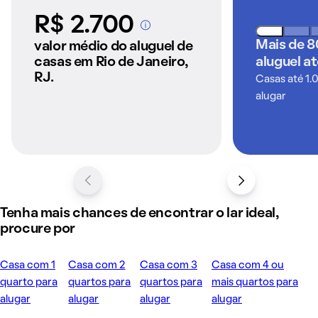
R$ 2.700
A partir dos imóveis
anunciados pelo
Mais de 8
valor médio do aluguel de
QuintoAndar
casas em Rio de Janeiro,
aluguel a
RJ.
Casas até 1.
alugar
Tenha mais chances de encontrar o lar ideal,
procure por
Casa com 1
Casa com 2
Casa com 3
Casa com 4 ou
quarto para
quartos para
quartos para
mais quartos para
alugar
alugar
alugar
alugar