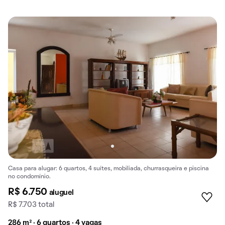
Casa para alugar: 6 quartos, 4 suítes, mobiliada, churrasqueira e piscina
no condomínio.
R$ 6.750
aluguel
R$ 7.703 total
286 m² · 6 quartos · 4 vagas