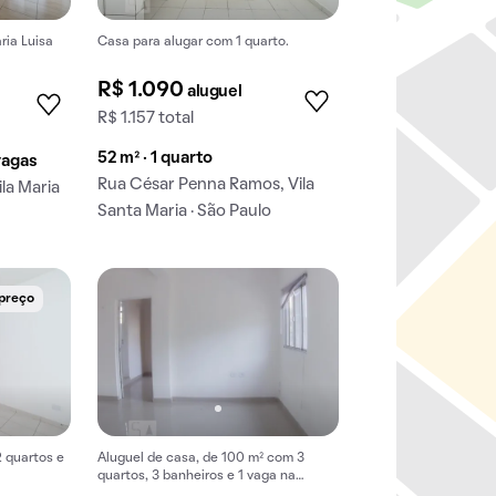
ria Luisa
Casa para alugar com 1 quarto.
R$ 1.090
aluguel
R$ 1.157 total
52 m² · 1 quarto
 vagas
Rua César Penna Ramos, Vila
la Maria
Santa Maria · São Paulo
 preço
 quartos e
Aluguel de casa, de 100 m² com 3
quartos, 3 banheiros e 1 vaga na
garagem em Vila Santa Maria.