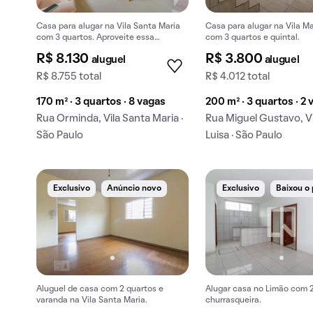
Casa para alugar na Vila Santa Maria
Casa para alugar na Vila Ma
com 3 quartos. Aproveite essa
com 3 quartos e quintal.
oportunidade de aluguel imperdível.
R$ 8.130
R$ 3.800
aluguel
aluguel
R$ 8.755 total
R$ 4.012 total
170 m² · 3 quartos · 8 vagas
200 m² · 3 quartos · 2
Rua Orminda, Vila Santa Maria ·
Rua Miguel Gustavo, Vi
São Paulo
Luisa · São Paulo
Exclusivo
Anúncio novo
Exclusivo
Baixou o
Aluguel de casa com 2 quartos e
Alugar casa no Limão com 2
varanda na Vila Santa Maria.
churrasqueira.