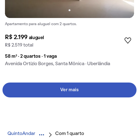
Apartamento para aluguel com 2 quartos.
R$ 2.199
aluguel
R$ 2.519 total
58 m² · 2 quartos · 1 vaga
Avenida Ortízio Borges, Santa Mônica · Uberlândia
Ver mais
QuintoAndar
Com 1 quarto