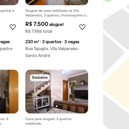
quintal e
Aluguel de casa mobiliada na Vila
Valparaíso, 3 quartos, churrasqueira no
condomínio.
R$ 7.500
aluguel
R$ 7.986 total
 vagas
230 m² · 3 quartos · 3 vagas
pestre ·
Rua Tapajós, Vila Valparaíso ·
Santo André
Exclusivo
ssi: 4
Casa para aluguel: 3 quartos,
s.
mobiliada.