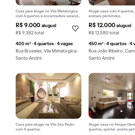
Casa para alugar na Vila Metalúrgica
Alugar casa com 4 quartos, 
com 4 quartos e encantadora varanda.
animais permitidos.
Ideal para quem busca conforto.
R$ 9.000
R$ 12.000
aluguel
aluguel
R$ 9.382 total
R$ 12.580 total
400 m² · 4 quartos · 4 vagas
450 m² · 4 quartos · 4
Rua Bruxelas, Vila Metalúrgica ·
Rua João Ribeiro, Cam
Santo André
Santo André
Casa para alugar na Vila Sao Pedro
Alugar casa no Parque Gera
com 4 quartos.
quartos, quintal, aceita pet