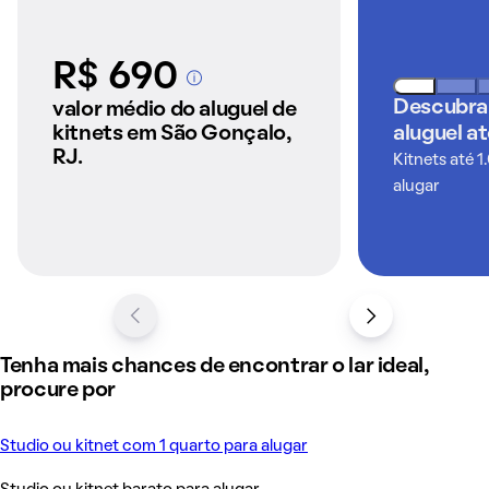
R$ 690
A partir dos imóveis
anunciados pelo
Descubra
valor médio do aluguel de
QuintoAndar
kitnets em São Gonçalo,
aluguel a
RJ.
Kitnets até 1
alugar
Tenha mais chances de encontrar o lar ideal,
procure por
Studio ou kitnet com 1 quarto para alugar