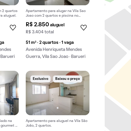
 2 quartos
Apartamento para alugar na Vila Sao
a aluguel.
Joao com 2 quartos e piscina no
condomínio.
R$ 2.850
aluguel
R$ 3.404 total
aga
51 m² · 2 quartos · 1 vaga
endes
Avenida Henriqueta Mendes
 Barueri
Guerra, Vila Sao Joao · Barueri
e
Exclusivo
Baixou o preço
iado na
Apartamento para aluguel na Vila São
 gourmet e
João, 2 quartos.