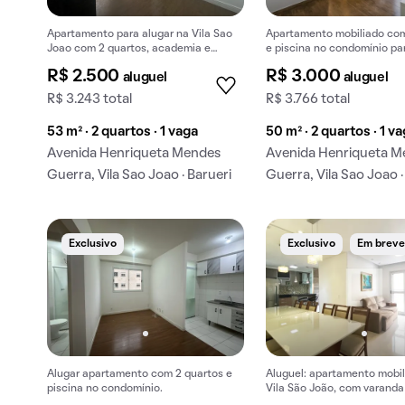
Apartamento para alugar na Vila Sao
Apartamento mobiliado com
Joao com 2 quartos, academia e
e piscina no condomínio par
piscina no condomínio.
R$ 2.500
R$ 3.000
aluguel
aluguel
R$ 3.243 total
R$ 3.766 total
53 m² · 2 quartos · 1 vaga
50 m² · 2 quartos · 1 v
Avenida Henriqueta Mendes
Avenida Henriqueta M
Guerra, Vila Sao Joao · Barueri
Guerra, Vila Sao Joao ·
Exclusivo
Exclusivo
Em brev
Alugar apartamento com 2 quartos e
Aluguel: apartamento mobil
piscina no condomínio.
Vila São João, com varanda
3 quartos, 1 suíte.