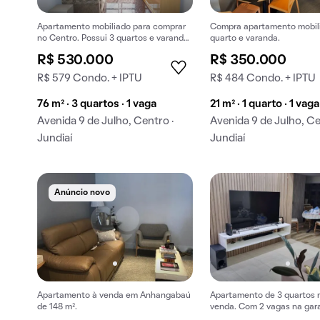
Apartamento mobiliado para comprar
Compra apartamento mobil
no Centro. Possui 3 quartos e varanda
quarto e varanda.
gourmet.
R$ 530.000
R$ 350.000
R$ 579 Condo. + IPTU
R$ 484 Condo. + IPTU
76 m² · 3 quartos · 1 vaga
21 m² · 1 quarto · 1 vaga
Avenida 9 de Julho, Centro ·
Avenida 9 de Julho, Ce
Jundiaí
Jundiaí
Anúncio novo
Apartamento à venda em Anhangabaú
Apartamento de 3 quartos 
de 148 m².
venda. Com 2 vagas na gar
piscina e churrasqueira.