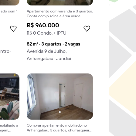
iado com 1
Apartamento com varanda e 3 quartos.
Conta com piscina e área verde.
R$ 960.000
R$ 0 Condo. + IPTU
82 m² · 3 quartos · 2 vagas
ntro ·
Avenida 9 de Julho,
Anhangabaú · Jundiaí
mobiliado à
Comprar apartamento mobiliado no
agem,
Anhangabaú, 3 quartos, churrasqueira
e closet.