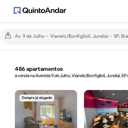
486
apartamentos
à venda na Avenida 9 de Julho, Vianelo/Bonfiglioli, Jundiaí, SP
Compre já alugado