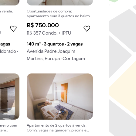
à venda.
Oportunidades de compra:
apartamento com 3 quartos no bairro
Europa.
R$ 750.000
U
R$ 357 Condo. + IPTU
 vagas
140 m² · 3 quartos · 2 vagas
ldorado ·
Avenida Padre Joaquim
Martins, Europa · Contagem
rreiro com
Apartamento de 2 quartos à venda.
 tem
Com 2 vagas na garagem, piscina e
churrasqueira.