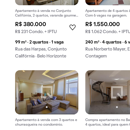
Apartamento à venda no Conjunto
Apartamento de 4 quartos 
Califórnia, 2 quartos, varanda gourmet
Com 6 vagas na garagem.
e aceita animais de estimação.
R$ 380.000
R$ 1.550.000
R$ 231 Condo. + IPTU
R$ 1.062 Condo. + IPT
99 m² · 2 quartos · 1 vaga
240 m² · 4 quartos · 6
Rua das Harpas, Conjunto
Rua Norberto Mayer, E
Califórnia · Belo Horizonte
Contagem
Apartamento à venda com 3 quartos e
Compra apartamento no Ba
churrasqueira no condomínio.
4 quartos, ideal para quem
animais de estimação.