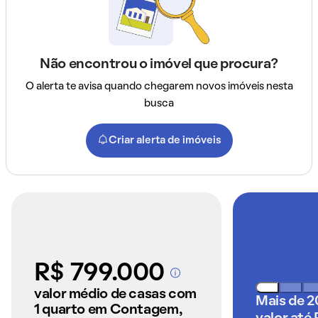
Não encontrou o imóvel que procura?
O alerta te avisa quando chegarem novos imóveis nesta
busca
Criar alerta de imóveis
R$ 799.000
A partir dos imóveis
anunciados pelo
valor médio de casas com
Mais de 2
QuintoAndar
1 quarto em Contagem,