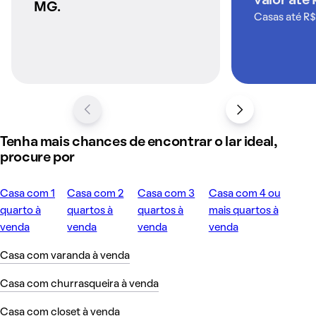
valor até
MG.
Casas até R$
Tenha mais chances de encontrar o lar ideal,
procure por
Casa com 1
Casa com 2
Casa com 3
Casa com 4 ou
quarto à
quartos à
quartos à
mais quartos à
venda
venda
venda
venda
Casa com varanda à venda
Casa com churrasqueira à venda
Casa com closet à venda