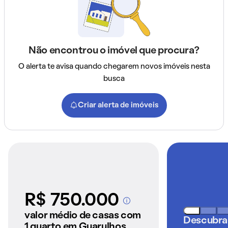
Não encontrou o imóvel que procura?
O alerta te avisa quando chegarem novos imóveis nesta
busca
Criar alerta de imóveis
R$ 750.000
A partir dos imóveis
anunciados pelo
valor médio de casas com
Descubra
QuintoAndar
1 quarto em Guarulhos,