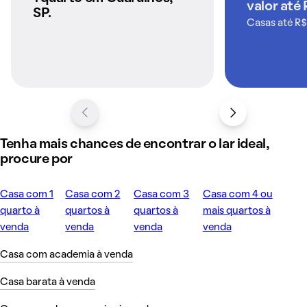
valor até 
SP.
Casas até R$
Tenha mais chances de encontrar o lar ideal,
procure por
Casa com 1
Casa com 2
Casa com 3
Casa com 4 ou
quarto à
quartos à
quartos à
mais quartos à
venda
venda
venda
venda
Casa com academia à venda
Casa barata à venda